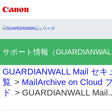
サポート情報（GUARDIANWA
GUARDIANWALL Mai
覧
>
MailArchive on Clo
ド
>
GUARDIANWALL Mail..