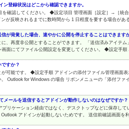
t 365 のアドイン登録状況はどこから確認できますか。
下項目を確認してください。 ◆設定項目 管理画面［設定］→［統合アプリ］
インが反映されるまでに数時間から 1 日程度を要する場合がある
送信が発覚した場合、速やかに公開を停止することはできます
とに、再度非公開とすることができます。 「送信済みアイテム
t 365 のアドイン画面にてファイル公開設定を変更してください。 ◆設定手順 .
いですか？
が可能です。 ◆設定手順 アドインの添付ファイル管理画面表
utlook for Windows の場合 リボンメニューの「添付
接開いてメールを送信するとアドインが動作しないのはなぜですか？
utlook アプリケーション経由ではなく、デスクトップなどに保
Outlook アドインが起動しないためです。 送信前確認画面を利用す