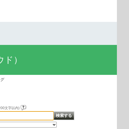
ラウド）
ング
00文字以内)