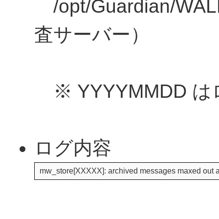
/opt/Guardian/WA
査サーバー）
※ YYYYMMDD
ログ内容
mw_store[XXXXX]: archived messages maxed out a