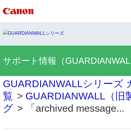
サポート情報（GUARDIANWA
GUARDIANWALLシリーズ
覧
>
GUARDIANWALL（
グ
>
「archived message...