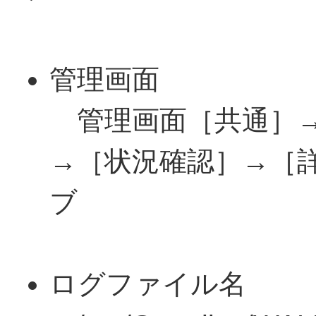
管理画面
管理画面［共通］→
→［状況確認］→［
ブ
ログファイル名