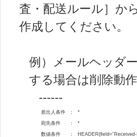
査・配送ルール］か
作成してください。
例）メールヘッダーに Re
する場合は削除動
------
差出人条件
：
*
宛先条件
：
*
数値条件
：
HEADER(field="Received-SP