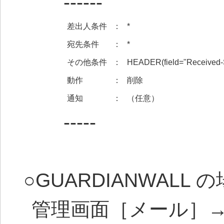
------
差出人条件
：
*
宛先条件
：
*
その他条件
：
HEADER(field="Received-SP
動作
：
削除
通知
：
（任意）
-----
○GUARDIANWALL 
管理画面［メール］